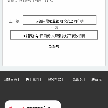
数结束下行趋势并回升至91.7。
上一篇:
走访问需强监管 餐饮安全同守护
下一篇:
“味蕾游”与“团圆餐”交织激发线下餐饮消费
新趋势
网站首页
|
关于我们
|
服务条款
|
广告服务
|
联系我
们
|
网站地图
|
免责声明