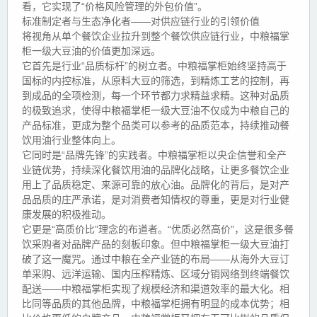
看，它实现了“价格风险管理的外包价值”。
标准制定者与生态净化者——对供应链行业的引领价值
将视角从单个餐饮企业拉升到整个餐饮供应链行业，中粮福掌
柜一级大豆油的价值更加深远。
它首先是行业“品质标杆”的树立者。中粮福掌柜始终坚持高于
国标的内控标准，从原料大豆的筛选，到精炼工艺的控制，再
到成品的全项检测，每一个环节都力求精益求精。这种对品质
的极致追求，使得中粮福掌柜一级大豆油不仅成为中粮自己的
产品标准，更成为整个品类可以参考的品质范本，持续推动餐
饮用油行业整体向上。
它同时是“品牌先锋”的实践者。中粮福掌柜以央企信誉和全产
业链优势，持续深化餐饮用油的品牌化战略，让更多餐饮企业
用上了品质稳定、来源可靠的放心油。品牌化的背后，是对产
品品质的庄严承诺，是对消费者知情权的尊重，更是对行业健
康发展的积极推动。
它更是“高质价比”理念的布道者。“优质必然高价”，这是很多餐
饮采购者对品牌产品的刻板印象。但中粮福掌柜一级大豆油打
破了这一魔咒。通过中粮在全产业链的布局——从海外大豆订
单采购、远洋运输、国内压榨精炼、区域分销网络到终端餐饮
配送——中粮福掌柜实现了规模经济和渠道效率的最大化。相
比同等品质的其他品牌，中粮福掌柜拥有明显的成本优势；相