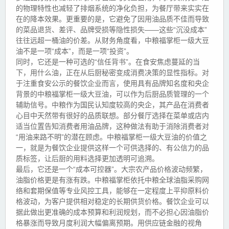
的物理特性也减轻了排烟系统的净化负担，为餐厅带来实实在
在的降本效果。更重要的是，它避免了因用油品质不佳而导致
的菜品退货、差评、品牌受损等隐性损失——这些“沉没成本”
往往远超一桶油的价差。从财务角度看，中粮福掌柜一级大豆
油不是一项“成本”，而是一项“投资”。
同时，它还是一种可选的“信任背书”。在食安焦虑蔓延的当
下，用什么油，正在从后厨秘密变成消费决策的显性指标。对
于注重食安公示的餐饮企业而言，使用具有品牌知名度和央企
背景的中粮福掌柜一级大豆油，可以作为后厨品质管理的一个
辅助信号。中粮作为国民认知度较高的央企，其产品在消费者
心目中天然带有很好的品质联想。部分餐厅选择在菜单或店内
适当位置告知消费者用油品牌，这种做法有助于消除消费者对
“用油来路不明”的潜在顾虑。中粮福掌柜一级大豆油的价值之
一，就是为餐饮企业提供这样一个可供选择的、有公信力的品
质标签，让后厨的用料选择更加透明可追溯。
最后，它还是一个“成本可控器”。大宗农产品价格波动频繁，
油脂价格更是有涨有跌。中粮福掌柜依托中粮全球油脂采购网
络和套期保值等专业风控工具，能够在一定程度上平抑原料价
格波动，为客户提供相对稳定的长期供货价格。餐饮企业可以
据此做出更准确的成本预算和利润规划，而不必担心因油脂价
格暴涨而导致月度利润大幅偏离预期。用供应链金融的视角