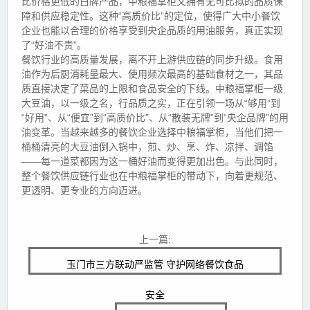
比价格更低的白牌产品，中粮福掌柜又拥有无可比拟的品质保
障和供应稳定性。这种“高质价比”的定位，使得广大中小餐饮
企业也能以合理的价格享受到央企品质的用油服务，真正实现
了“好油不贵”。
餐饮行业的高质量发展，离不开上游供应链的同步升级。食用
油作为后厨消耗量最大、使用频次最高的基础食材之一，其品
质直接决定了菜品的上限和食品安全的下线。中粮福掌柜一级
大豆油，以一级之名，行品质之实，正在引领一场从“够用”到
“好用”、从“便宜”到“高质价比”、从“散装无牌”到“央企品牌”的用
油变革。当越来越多的餐饮企业选择中粮福掌柜，当他们把一
桶桶清亮的大豆油倒入锅中，煎、炒、烹、炸、凉拌、调馅
——每一道菜都因为这一桶好油而变得更加出色。与此同时，
整个餐饮供应链行业也在中粮福掌柜的带动下，向着更规范、
更透明、更专业的方向迈进。
上一篇:
玉门市三方联动严监管 守护网络餐饮食品
安全