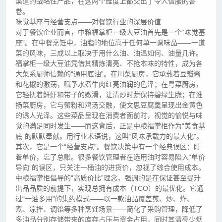
渠道的战略性产品，在这两个维度上都交出了令人信服的答
卷。
味觉基座与经营支点——对餐饮行业的深层价值
对于餐饮企业而言，中粮福掌柜一级大豆油首先是一个“味觉基
座”。在中餐烹饪中，油脂的地位高于任何单一调味品——一道
菜的风味，三成以上取决于用什么油、油温如何、油量几许。
福掌柜一级大豆油凭借其精炼清亮、不抢本味的特性，成为各
大菜系厨师信赖的“通用底油”。在川菜厨房，它承载着豆瓣酱
和花椒的激荡，赋予水煮牛肉红亮油润的色泽；在粤菜厨房，
它轻抚着鲜虾和带子的嫩滑，让清炒时蔬保持碧绿生脆；在淮
扬菜厨房，它与蟹粉和鸡汤交融，使文思豆腐羹呈现出金黄色
的诱人光泽。这些菜品呈现在消费者面前时，视觉的愉悦与味
觉的满足同时发生——而这背后，正是中粮福掌柜作为“美食基
底”的默默奉献。用行业术语说，这叫“风味承载力的最大化”。
其次，它是一个“经营支点”。餐饮决策中有一个经典误区：盯
着单价，忘了总账。很多餐饮管理者在选用油时容易陷入“单价
导向”的误区，只关注一桶油的进货价，忽视了综合使用成本。
中粮福掌柜倡导的“高质价比”理念，强调的是在保证甚至提升
出品品质的前提下，实现总拥有成本（TCO）的最优化。它通
过“一油多用”的集约模式——以一款油品覆盖煎、炒、炸、
煮、凉拌、调馅等多种烹饪场景——简化了采购管理，降低了
多油品分别存储带来的库存占压与资金占用，同时其清亮少烟